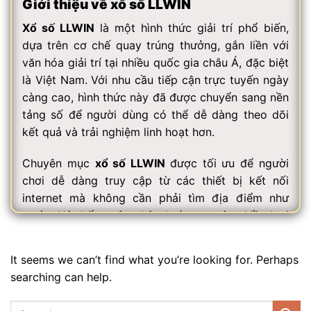
Giới thiệu về xổ số LLWIN
Xổ số LLWIN
là một hình thức giải trí phổ biến,
dựa trên cơ chế quay trúng thưởng, gắn liền với
văn hóa giải trí tại nhiều quốc gia châu Á, đặc biệt
là Việt Nam. Với nhu cầu tiếp cận trực tuyến ngày
càng cao, hình thức này đã được chuyển sang nền
tảng số để người dùng có thể dễ dàng theo dõi
kết quả và trải nghiệm linh hoạt hơn.
Chuyên mục
xổ số LLWIN
được tối ưu để người
chơi dễ dàng truy cập từ các thiết bị kết nối
internet mà không cần phải tìm địa điểm như
trước. Hệ thống cập nhật thường xuyên nhiều loại
hình lô đề với giao diện trực quan, giúp người chơi
theo dõi kết quả sau mỗi kỳ quay một cách dễ
It seems we can’t find what you’re looking for. Perhaps
dàng.
searching can help.
Các thao tác xem thông tin hay quản lý tài khoản