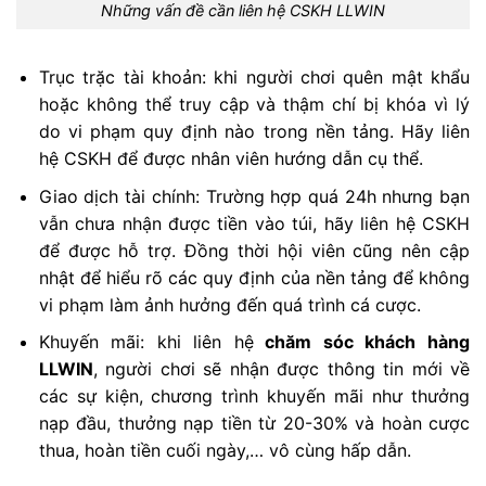
Những vấn đề cần liên hệ CSKH LLWIN
Trục trặc tài khoản: khi người chơi quên mật khẩu
hoặc không thể truy cập và thậm chí bị khóa vì lý
do vi phạm quy định nào trong nền tảng. Hãy liên
hệ CSKH để được nhân viên hướng dẫn cụ thể.
Giao dịch tài chính: Trường hợp quá 24h nhưng bạn
vẫn chưa nhận được tiền vào túi, hãy liên hệ CSKH
để được hỗ trợ. Đồng thời hội viên cũng nên cập
nhật để hiểu rõ các quy định của nền tảng để không
vi phạm làm ảnh hưởng đến quá trình cá cược.
Khuyến mãi: khi liên hệ
chăm sóc khách hàng
LLWIN
, người chơi sẽ nhận được thông tin mới về
các sự kiện, chương trình khuyến mãi như thưởng
nạp đầu, thưởng nạp tiền từ 20-30% và hoàn cược
thua, hoàn tiền cuối ngày,… vô cùng hấp dẫn.