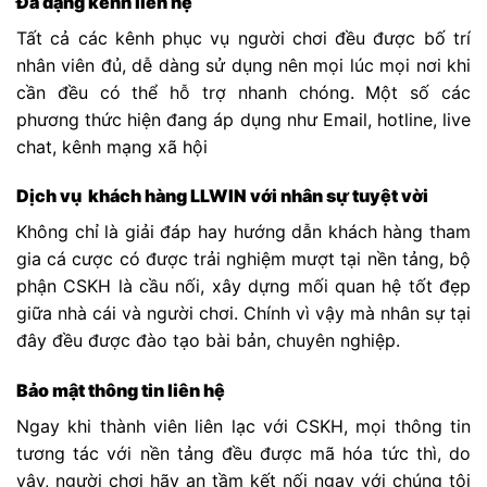
Đa dạng kênh liên hệ
Tất cả các kênh phục vụ người chơi đều được bố trí
nhân viên đủ, dễ dàng sử dụng nên mọi lúc mọi nơi khi
cần đều có thể hỗ trợ nhanh chóng. Một số các
phương thức hiện đang áp dụng như Email, hotline, live
chat, kênh mạng xã hội
Dịch vụ khách hàng LLWIN với nhân sự tuyệt vời
Không chỉ là giải đáp hay hướng dẫn khách hàng tham
gia cá cược có được trải nghiệm mượt tại nền tảng, bộ
phận CSKH là cầu nối, xây dựng mối quan hệ tốt đẹp
giữa nhà cái và người chơi. Chính vì vậy mà nhân sự tại
đây đều được đào tạo bài bản, chuyên nghiệp.
Bảo mật thông tin liên hệ
Ngay khi thành viên liên lạc với CSKH, mọi thông tin
tương tác với nền tảng đều được mã hóa tức thì, do
vậy, người chơi hãy an tầm kết nối ngay với chúng tôi