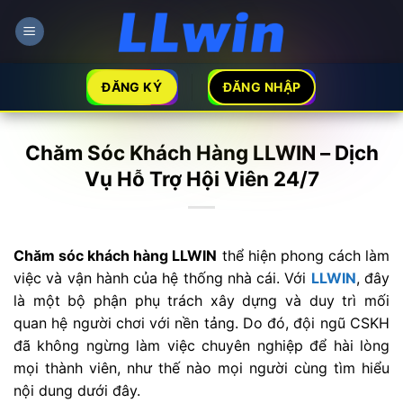
Skip
to
content
ĐĂNG KÝ
ĐĂNG NHẬP
Chăm Sóc Khách Hàng LLWIN – Dịch
Vụ Hỗ Trợ Hội Viên 24/7
Chăm sóc khách hàng LLWIN
thể hiện phong cách làm
việc và vận hành của hệ thống nhà cái. Với
LLWIN
, đây
là một bộ phận phụ trách xây dựng và duy trì mối
quan hệ người chơi với nền tảng. Do đó, đội ngũ CSKH
đã không ngừng làm việc chuyên nghiệp để hài lòng
mọi thành viên, như thế nào mọi người cùng tìm hiểu
nội dung dưới đây.