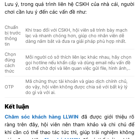
Lưu ý, trong quá trình liên hệ CSKH của nhà cái, người
chơi cần lưu ý đến các vấn đề như:
Chuẩn
Khi trao đổi với CSKH, hội viên sẽ trình bày mạch
bị trước
lạc và nhanh chóng hơn, giúp cho nhân viên dễ
thông
dàng nắm bắt và đưa ra giải pháp phù hợp nhất.
tin
Chọn
Mỗi người có sở thích liên lạc khác nhau, hãy chọn
đúng
gọi hotline nếu khẩn cấp và dùng email nếu vấn đề
cách
có thể chờ đợi và liên quan việc gửi file, hình ảnh,..
thức
Mã chứng thực tài khoản và giao dịch chính chủ,
OTP
do vậy, hội viên không được chia sẻ với bất kỳ lý
do gì và với ai.
Kết luận
Chăm sóc khách hàng LLWIN
đã được giới thiệu rõ
ràng trên đây, hội viên nên tham khảo và chi chú để
khi cần có thể thao tác tức thì, giúp trải nghiệm không