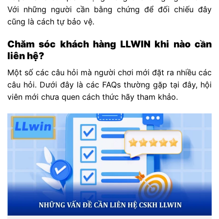
Với những người cần bằng chứng để đối chiếu đây
cũng là cách tự bảo vệ.
Chăm sóc khách hàng LLWIN khi nào cần
liên hệ?
Một số các câu hỏi mà người chơi mới đặt ra nhiều các
câu hỏi. Dưới đây là các FAQs thường gặp tại đây, hội
viên mới chưa quen cách thức hãy tham khảo.